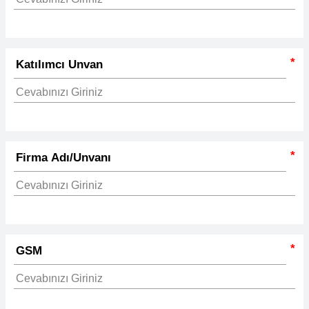
*
*
*